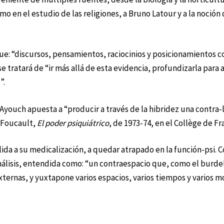
smo en el estudio de las religiones, a Bruno Latour y a la noción
que: “discursos, pensamientos, raciocinios y posicionamientos 
 tratará de “ir más allá de esta evidencia, profundizarla para a
”.
ia”, Ayouch apuesta a “producir a través de la hibridez una contra-
e Foucault,
El poder psiquiátrico
, de 1973-74, en el Collège de Fr
alida a su medicalización, a quedar atrapado en la función-psi. 
lisis, entendida como: “un contraespacio que, como el burdel, 
ternas, y yuxtapone varios espacios, varios tiempos y varios m