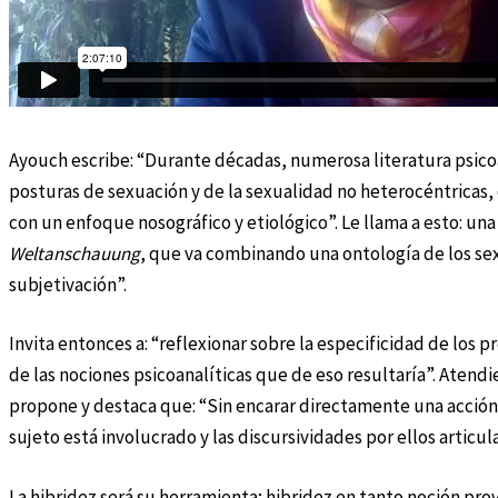
Ayouch escribe: “Durante décadas, numerosa literatura psicoa
posturas de sexuación y de la sexualidad no heterocéntricas
con un enfoque nosográfico y etiológico”. Le llama a esto: una
Weltanschauung
, que va combinando una ontología de los se
subjetivación”.
Invita entonces a: “reflexionar sobre la especificidad de los p
de las nociones psicoanalíticas que de eso resultaría”. Atend
propone y destaca que: “Sin encarar directamente una acción p
sujeto está involucrado y las discursividades por ellos articul
La hibridez será su herramienta; hibridez en tanto noción pro