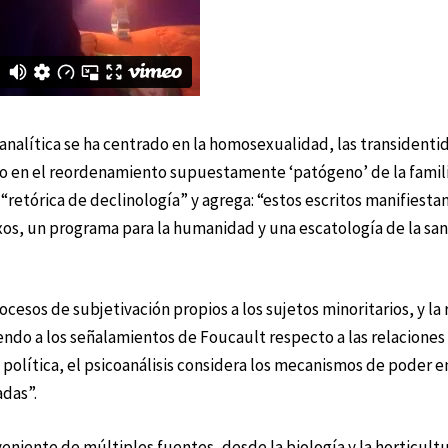
nalítica se ha centrado en la homosexualidad, las transidentid
, o en el reordenamiento supuestamente ‘patógeno’ de la fami
 “retórica de declinología” y agrega: “estos escritos manifiest
xos, un programa para la humanidad y una escatología de la sa
rocesos de subjetivación propios a los sujetos minoritarios, y la
iendo a los señalamientos de Foucault respecto a las relacione
olítica, el psicoanálisis considera los mecanismos de poder en
adas”.
veniente de múltiples fuentes, desde la biología y la horticult