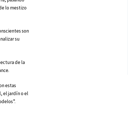
 de lo mestizo
conscientes son
nalizar su
lectura de la
ance.
Con estas
el jardín o el
odelos”.