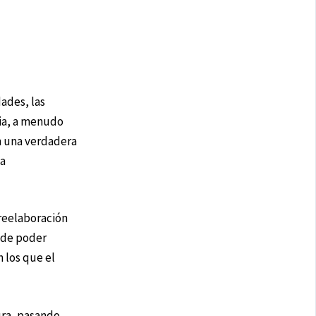
ades, las
lia, a menudo
an una verdadera
na
 reelaboración
s de poder
 los que el
ura, pasando