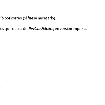
ío por correo (si fuese necesario).
eros que desea de
Revista Ñácate
, en versión impresa.
.