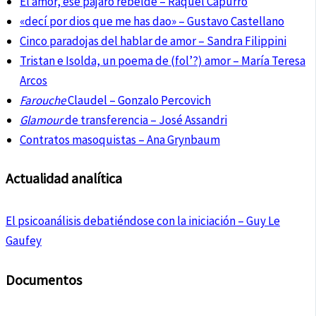
El amor, ese pájaro rebelde – Raquel Capurro
«decí por dios que me has dao» – Gustavo Castellano
Cinco paradojas del hablar de amor – Sandra Filippini
Tristan e Isolda, un poema de (fol’?) amor – María Teresa
Arcos
Farouche
Claudel – Gonzalo Percovich
Glamour
de transferencia – José Assandri
Contratos masoquistas – Ana Grynbaum
Actualidad analítica
El psicoanálisis debatiéndose con la iniciación – Guy Le
Gaufey
Documentos